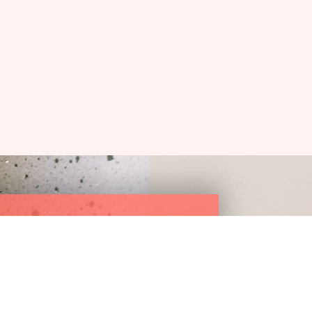
'UNE
SÉANCE
RTE
OFFERTE