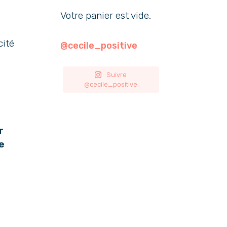
Votre panier est vide.
cité
@cecile_positive
Suivre
@cecile_positive
r
re