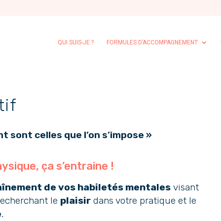
QUI SUIS-JE ?
FORMULES D’ACCOMPAGNEMENT
tif
nt sont celles que l’on s’impose »
sique, ça s’entraine !
aînement de vos habiletés mentales
visant
echerchant le
plaisir
dans votre pratique et le
e
.