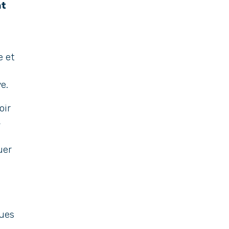
nt
e et
e.
oir
s
tuer
ques