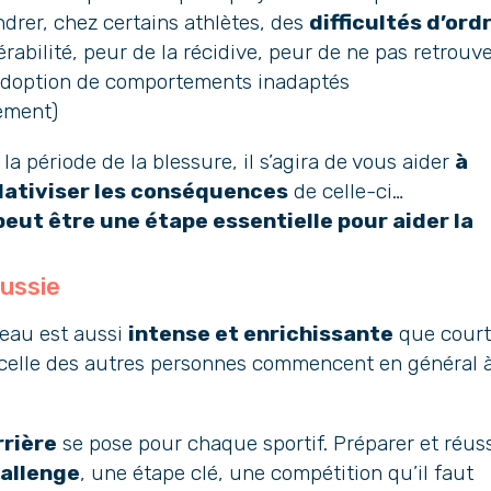
ndrer, chez certains athlètes, des
difficultés d’ord
rabilité, peur de la récidive, peur de ne pas retrouv
l’adoption de comportements inadaptés
ement)
a période de la blessure, il s’agira de vous aider
à
lativiser les conséquences
de celle-ci…
eut être une étape essentielle pour aider la
éussie
veau est aussi
intense et enrichissante
que cour
 où celle des autres personnes commencent en général 
rrière
se pose pour chaque sportif. Préparer et réuss
hallenge
, une étape clé, une compétition qu’il faut