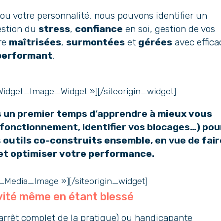
e ou votre personnalité, nous pouvons identifier un
estion du
stress
,
confiance
en soi, gestion de vos
tre
maîtrisées
,
surmontées
et
gérées
avec effica
performant
.
n_Widget_Image_Widget »]
[/siteorigin_widget]
ans un premier temps d’apprendre à
mieux vous
fonctionnement, identifier vos blocages…) pou
s
outils co-construits ensemble
, en vue de fai
et
optimiser votre performance
.
t_Media_Image »]
[/siteorigin_widget]
vité même en étant blessé
 (arrêt complet de la pratique) ou handicapante