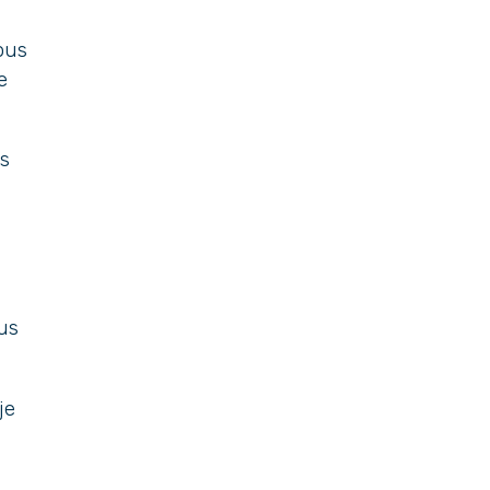
ous
e
us
us
je