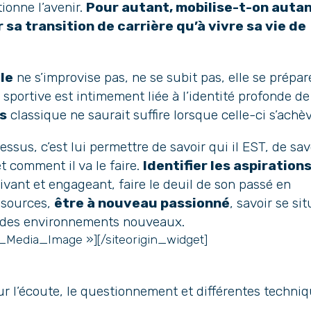
ionne l’avenir.
Pour autant, mobilise-t-on auta
 sa transition de carrière qu’à vivre sa vie de
le
ne s’improvise pas, ne se subit pas, elle se prépar
sportive est intimement liée à l’identité profonde de
s
classique ne saurait suffire lorsque celle-ci s’achèv
sus, c’est lui permettre de savoir qui il EST, de sav
 et comment il va le faire.
Identifier les aspiration
ivant et engageant, faire le deuil de son passé en
essources,
être à nouveau passionné
, savoir se si
des environnements nouveaux.
t_Media_Image »]
[/siteorigin_widget]
r l’écoute, le questionnement et différentes techni